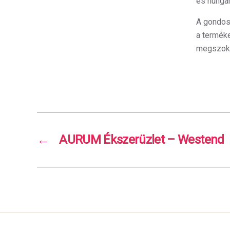
és hungar
A gondos
a termék
megszokh
←
AURUM Ékszerüzlet – Westend