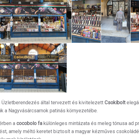
 Üzletberendezés által tervezett és kivitelezett
Csokibolt
elegá
ik a Nagyvásárcsarnok patinás környezetébe.
térben a
cocobolo fa
különleges mintázata és meleg tónusa ad 
ést, amely méltó keretet biztosít a magyar kézműves csokoládé