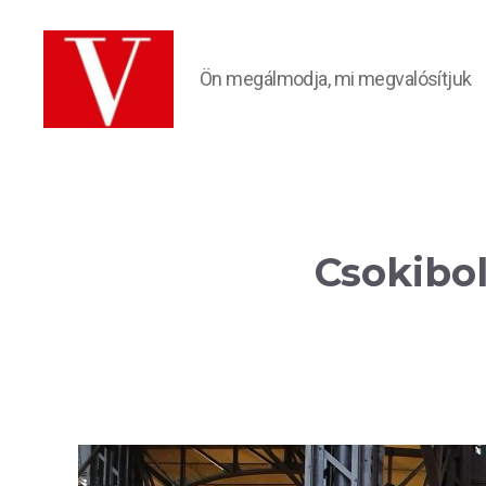
Ön megálmodja, mi megvalósítjuk
VÁRÓCZI
Üzletberendezés
Csokibo