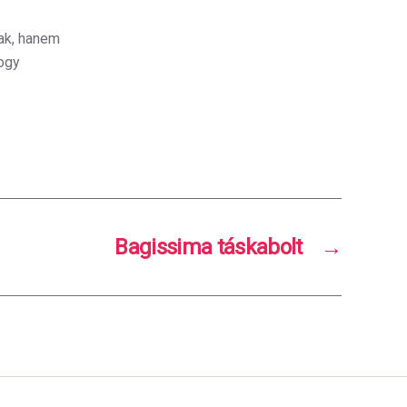
ak, hanem
ogy
Bagissima táskabolt
→