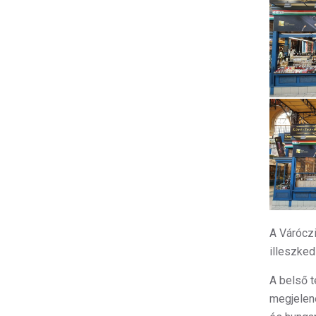
A Váróczi
illeszked
A belső 
megjelen