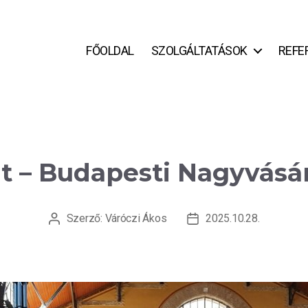
FŐOLDAL
SZOLGÁLTATÁSOK
REFE
lt – Budapesti Nagyvásá
Szerző:
Váróczi Ákos
2025.10.28.
Bejegyzés
Bejegyzés
szerzője
dátuma