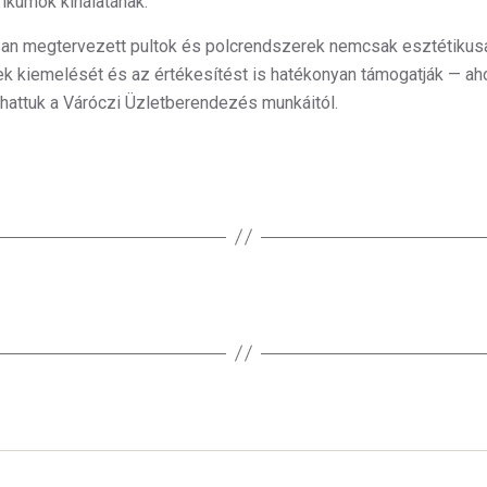
ikumok kínálatának.
an megtervezett pultok és polcrendszerek nemcsak esztétikus
ek kiemelését és az értékesítést is hatékonyan támogatják — ah
attuk a Váróczi Üzletberendezés munkáitól.