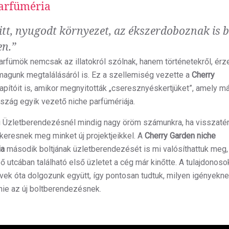
arfüméria
tt, nyugodt környezet, az ékszerdoboznak is b
en.”
arfümök nemcsak az illatokról szólnak, hanem történetekről, érz
magunk megtalálásáról is. Ez a szellemiség vezette a
Cherry
apítóit is, amikor megnyitották „cseresznyéskertjüket”, amely m
zág egyik vezető niche parfümériája.
i Üzletberendezésnél mindig nagy öröm számunkra, ha visszaté
keresnek meg minket új projektjeikkel. A
Cherry Garden niche
ia
második boltjának üzletberendezését is mi valósíthattuk meg,
utcában található első üzletet a cég már kinőtte. A tulajdonoso
ek óta dolgozunk együtt, így pontosan tudtuk, milyen igényekne
ie az új boltberendezésnek.