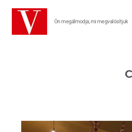
Ön megálmodja, mi megvalósítjuk
VÁRÓCZI
Üzletberendezés
C