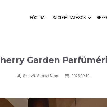
FŐOLDAL
SZOLGÁLTATÁSOK
REFE
herry Garden Parfümér
Szerző:
Váróczi Ákos
2025.09.19.
Bejegyzés
Bejegyzés
szerzője
dátuma