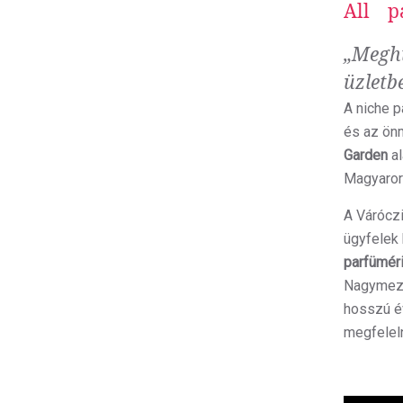
All
p
„Meghi
üzletb
A niche p
és az ön
Garden
al
Magyarors
A Várócz
ügyfelek 
parfümér
Nagymező 
hosszú év
megfeleln