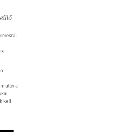
eillő
elmekről
ára
rő
 miután a
kkal
k kell