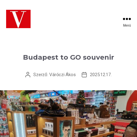
Menü
VÁRÓCZI
Üzletberendezés
Budapest to GO souvenir
Szerző:
Váróczi Ákos
2025.12.17.
Bejegyzés
Bejegyzés
szerzője
dátuma