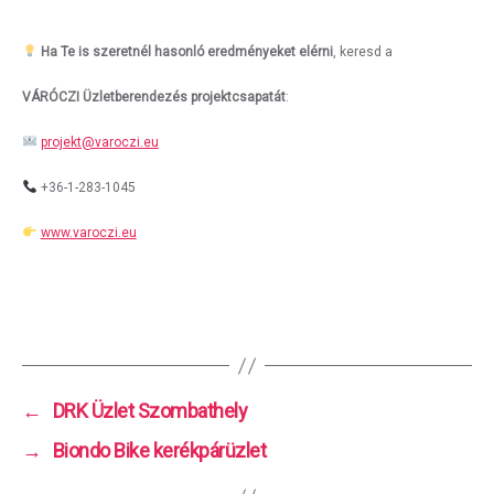
Ha Te is szeretnél hasonló eredményeket elérni
, keresd a
VÁRÓCZI Üzletberendezés projektcsapatát
:
projekt@varoczi.eu
+36-1-283-1045
www.varoczi.eu
←
DRK Üzlet Szombathely
→
Biondo Bike kerékpárüzlet