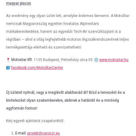
magyar piacon
.
Az eredmény egy olyan üzlet lett, amelybe érdemes bemenni. A MotoStar
nemcsak Magyarország egyetlen hivatalos Alpinestars
márkakereskedése, hanem az egyedüli Tech-Air szervízközpont is a
régióban — ahol a világ legfejlettebb motoros légzsákrendszerének teljes
termékpalettája elérhető és szervízeltethető.
Motostar Kft.
1135 Budapest, Petneházy utca 55.
www.motostar.hu
facebook.com/MotoStarCenter
Új üzletet nyitnál, vagy a meglévőt alakítanád át? Bízd a tervezést és a
kivitelezést olyan szakemberekre, akiknek a határidő és a minőség
egyformán fontos!
Kérj egyedi ajánlatot csapatunktól:
E-mail:
projekt@varoczi.eu