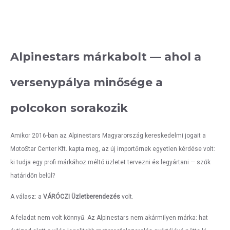
Alpinestars márkabolt — ahol a
versenypálya minősége a
polcokon sorakozik
Amikor 2016-ban az Alpinestars Magyarország kereskedelmi jogait a
MotoStar Center Kft. kapta meg, az új importőrnek egyetlen kérdése volt:
ki tudja egy profi márkához méltó üzletet tervezni és legyártani — szűk
határidőn belül?
A válasz: a
VÁRÓCZI Üzletberendezés
volt.
A feladat nem volt könnyű. Az Alpinestars nem akármilyen márka: hat