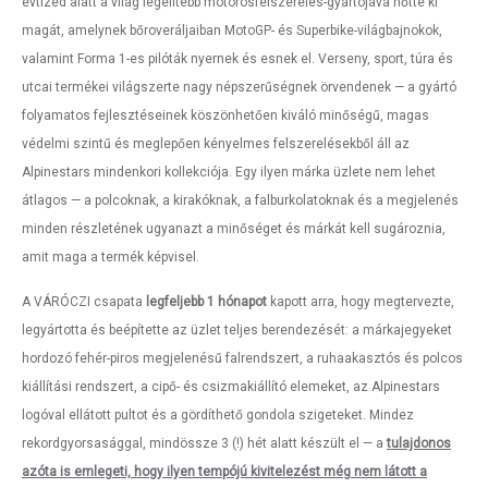
évtized alatt a világ legelitebb motorosfelszerelés-gyártójává nőtte ki
magát, amelynek bőroveráljaiban MotoGP- és Superbike-világbajnokok,
valamint Forma 1-es pilóták nyernek és esnek el. Verseny, sport, túra és
utcai termékei világszerte nagy népszerűségnek örvendenek — a gyártó
folyamatos fejlesztéseinek köszönhetően kiváló minőségű, magas
védelmi szintű és meglepően kényelmes felszerelésekből áll az
Alpinestars mindenkori kollekciója. Egy ilyen márka üzlete nem lehet
átlagos — a polcoknak, a kirakóknak, a falburkolatoknak és a megjelenés
minden részletének ugyanazt a minőséget és márkát kell sugároznia,
amit maga a termék képvisel.
A VÁRÓCZI csapata
legfeljebb 1 hónapot
kapott arra, hogy megtervezte,
legyártotta és beépítette az üzlet teljes berendezését: a márkajegyeket
hordozó fehér-piros megjelenésű falrendszert, a ruhaakasztós és polcos
kiállítási rendszert, a cipő- és csizmakiállító elemeket, az Alpinestars
logóval ellátott pultot és a gördíthető gondola szigeteket. Mindez
rekordgyorsasággal, mindössze 3 (!) hét alatt készült el — a
tulajdonos
azóta is emlegeti, hogy ilyen tempójú kivitelezést még nem látott a