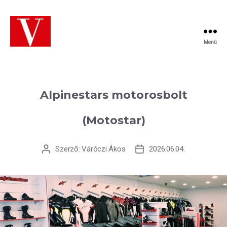
Menü
VÁRÓCZI
Üzletberendezés
Alpinestars motorosbolt
(Motostar)
Szerző:
Váróczi Ákos
2026.06.04.
Bejegyzés
Bejegyzés
szerzője
dátuma