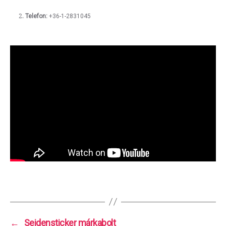
Telefon:
+36-1-2831045
←
Seidensticker márkabolt