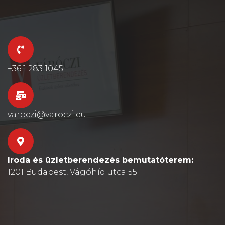
+36 1 283 1045
varoczi@varoczi.eu
Iroda és üzletberendezés bemutatóterem:
1201 Budapest, Vágóhíd utca 55.