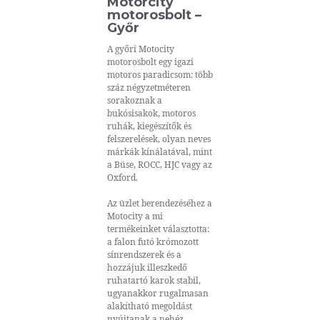
Motorcity
motorosbolt –
Győr
A győri Motocity
motorosbolt egy igazi
motoros paradicsom: több
száz négyzetméteren
sorakoznak a
bukósisakok, motoros
ruhák, kiegészítők és
felszerelések, olyan neves
márkák kínálatával, mint
a Büse, ROCC, HJC vagy az
Oxford.
Az üzlet berendezéséhez a
Motocity a mi
termékeinket választotta:
a falon futó krómozott
sínrendszerek és a
hozzájuk illeszkedő
ruhatartó karok stabil,
ugyanakkor rugalmasan
alakítható megoldást
nyújtanak a nehéz