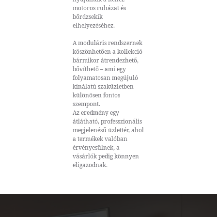
motoros ruházat és
bőrdzsekik
elhelyezéséhez.
A moduláris rendszernek
köszönhetően a kollekció
bármikor átrendezhető,
bővíthető – ami egy
folyamatosan megújuló
kínálatú szaküzletben
különösen fontos
szempont.
Az eredmény egy
átlátható, professzionális
megjelenésű üzlettér, ahol
a termékek valóban
érvényesülnek, a
vásárlók pedig könnyen
eligazodnak.