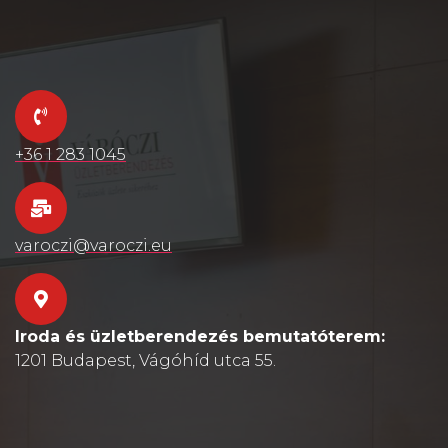
+36 1 283 1045
varoczi@varoczi.eu
Iroda és üzletberendezés bemutatóterem:
1201 Budapest, Vágóhíd utca 55.