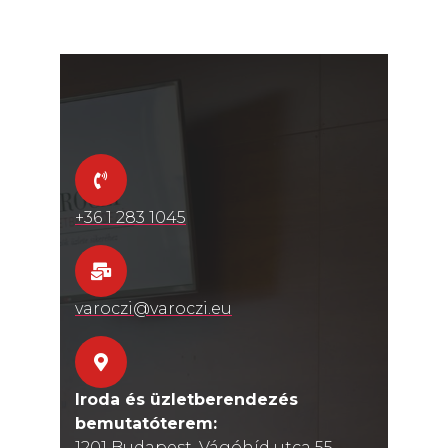
+36 1 283 1045
varoczi@varoczi.eu
Iroda és üzletberendezés
bemutatóterem:
1201 Budapest, Vágóhíd utca 55.